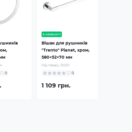
в наявності
рушників
Вішак для рушників
ром,
"Trento" Planet, хром,
 мм
580×52×70 мм
14
Код товару:
55320
0
0
.
1 109 грн.