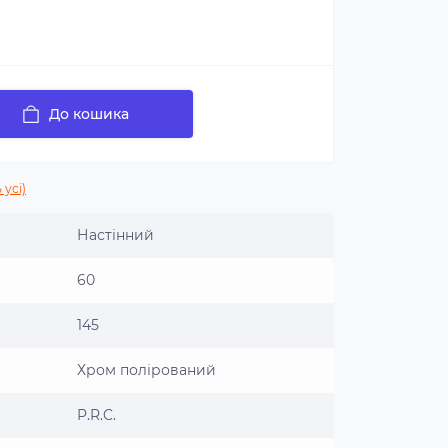
До кошика
 усі)
Настінний
60
145
Хром полірований
P.R.C.