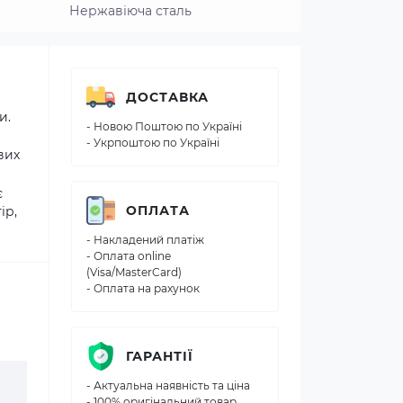
Нержавіюча сталь
ДОСТАВКА
и.
- Новою Поштою по Україні
- Укрпоштою по Україні
вих
є
ОПЛАТА
ір,
- Накладений платіж
- Оплата online
(Visa/MasterCard)
- Оплата на рахунок
ГАРАНТІЇ
- Актуальна наявність та ціна
- 100% оригінальний товар