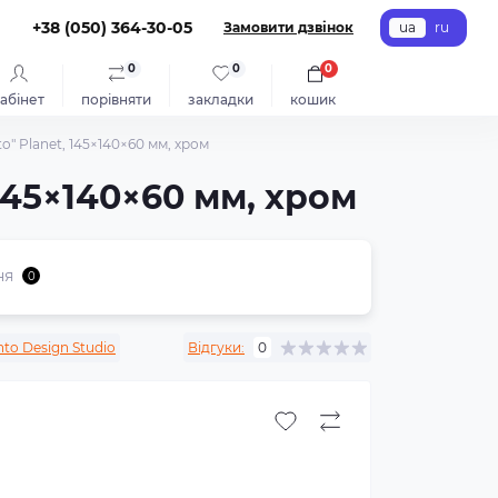
+38 (050) 364-30-05
Замовити дзвінок
ua
ru
0
0
0
абінет
порівняти
закладки
кошик
" Planet, 145×140×60 мм, хром
145×140×60 мм, хром
ня
0
nto Design Studio
Відгуки:
0