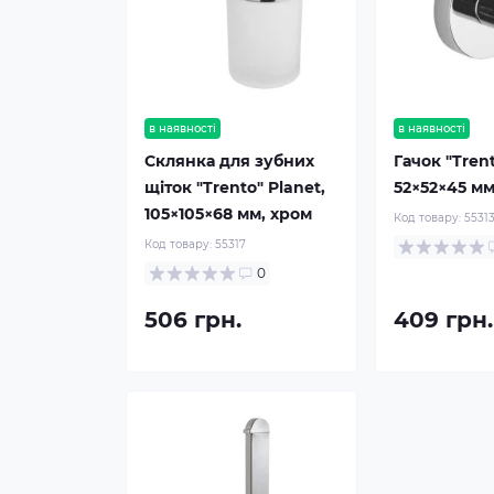
в наявності
в наявності
Склянка для зубних
Гачок "Trent
щіток "Trento" Planet,
52×52×45 мм
105×105×68 мм, хром
Код товару:
5531
Код товару:
55317
0
506 грн.
409 грн.