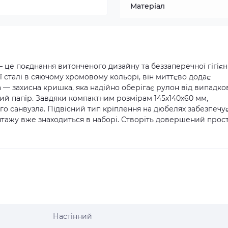
Матеріал
— це поєднання витонченого дизайну та беззаперечної гігієн
 сталі в сяючому хромовому кольорі, він миттєво додає
а — захисна кришка, яка надійно оберігає рулон від випадко
ий папір. Завдяки компактним розмірам 145х140х60 мм,
ого санвузла. Підвісний тип кріплення на дюбелях забезпечу
онтажу вже знаходиться в наборі. Створіть довершений прост
Настінний