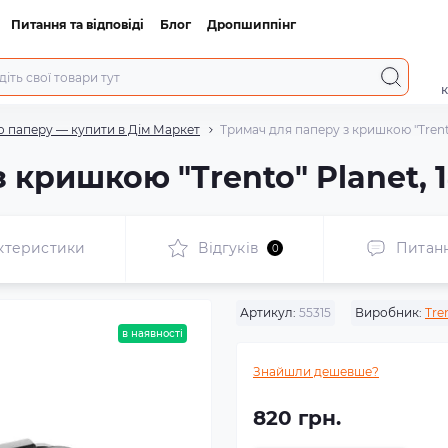
Питання та відповіді
Блог
Дропшиппінг
к
о паперу — купити в Дім Маркет
Тримач для паперу з кришкою "Trento
 кришкою "Trento" Planet, 
ктеристики
Відгуків
Питан
0
Артикул:
55315
Виробник:
Tre
в наявності
Знайшли дешевше?
820 грн.