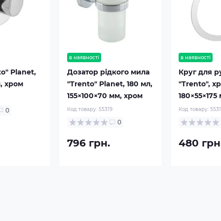
в наявності
в наявності
o" Planet,
Дозатор рідкого мила
Круг для 
, хром
"Trento" Planet, 180 мл,
"Trento", х
155×100×70 мм, хром
180×55×175
3
Код товару:
55319
Код товару:
553
0
0
796 грн.
480 грн