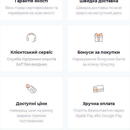
Гарантія якості
Швидка доставка
Весь товар сертифіковано та
Швидка доставка по всій
перевірене на знак якості
країні на наступний день
Клієнтський сервіс
Бонуси за покупки
Служба підтримки клієнтів
Нарахування бонусних балів
24/7 без вихідних
за кожну покупку
Доступні ціни
Зручна оплата
Найкращі ціни на ринку
Платіть безконтактно через
завдяки прямим
Apple Pay або Google Pay
постачанням