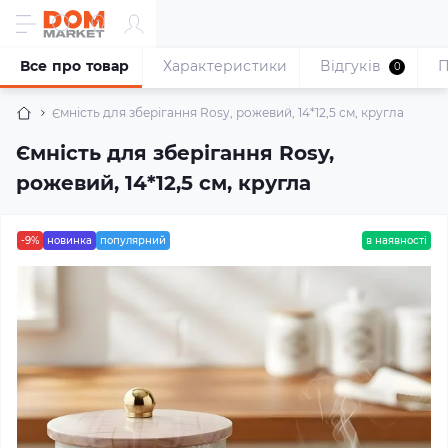
Все про товар
Характеристики
Відгуків
П
0
Ємність для зберігання Rosy, рожевий, 14*12,5 см, кругла
Ємність для зберігання Rosy,
рожевий, 14*12,5 см, кругла
-9%
новинка
популярний
в наявності