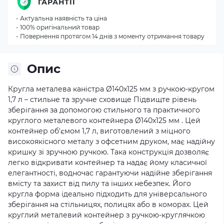
ГАРАНТІЇ
- Актуальна наявність та ціна
- 100% оригінальний товар
- Повернення протягом 14 днів з моменту отримання товару
Опис
Кругла металева каністра Ø140x125 мм з ручкою-кругом
1,7 л – стильне та зручне сховище Підвищте рівень
зберігання за допомогою стильного та практичного
круглого металевого контейнера Ø140x125 мм . Цей
контейнер об'ємом 1,7 л, виготовлений з міцного
високоякісного металу з офсетним друком, має надійну
кришку зі зручною ручкою. Така конструкція дозволяє
легко відкривати контейнер та надає йому класичної
елегантності, водночас гарантуючи надійне зберігання
вмісту та захист від пилу та інших небезпек. Його
кругла форма ідеально підходить для універсального
зберігання на стільницях, полицях або в коморах. Цей
круглий металевий контейнер з ручкою-круглячкою