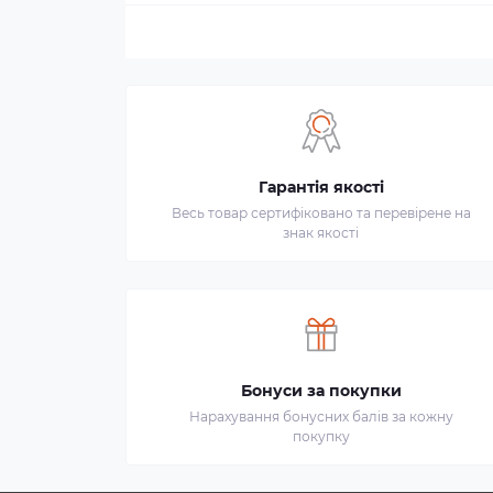
Гарантія якості
Весь товар сертифіковано та перевірене на
знак якості
Бонуси за покупки
Нарахування бонусних балів за кожну
покупку