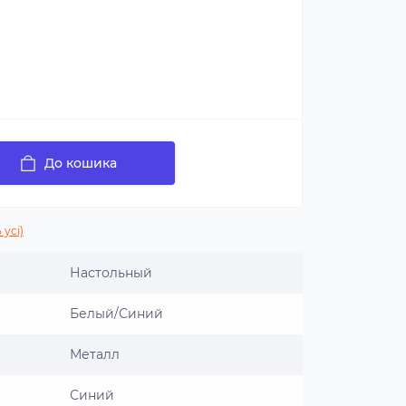
До кошика
 усі)
Настольный
Белый/Синий
Металл
Синий