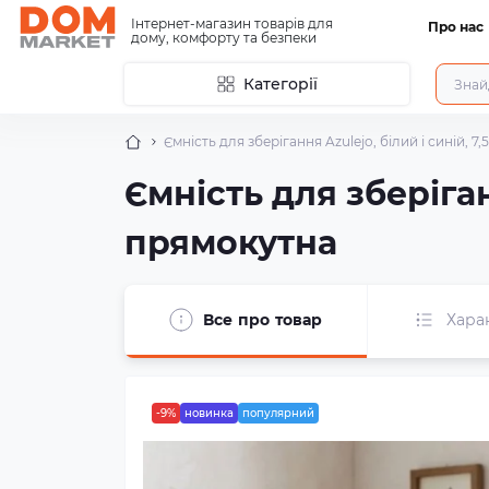
Інтернет-магазин товарів для
Про нас
дому, комфорту та безпеки
Категорії
Ємність для зберігання Azulejo, білий і синій, 7,
Ємність для зберіганн
прямокутна
Все про товар
Хара
-9%
новинка
популярний