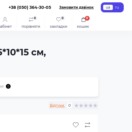
+38 (050) 364-30-05
Замовити дзвінок
ua
ru
0
0
0
абінет
порівняти
закладки
кошик
*10*15 см,
ня
0
Відгуки:
0