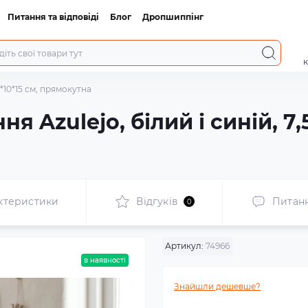
Питання та відповіді
Блог
Дропшиппінг
к
5*10*15 см, прямокутна
я Azulejo, білий і синій, 7,5
ктеристики
Відгуків
Питан
0
Артикул:
74966
в наявності
Знайшли дешевше?