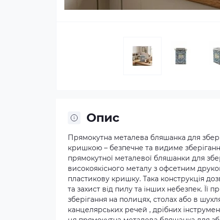
Опис
Прямокутна металева бляшанка для зберіг
кришкою – безпечне та видиме зберігання
прямокутної металевої бляшанки для збері
високоякісного металу з офсетним друком
пластикову кришку. Така конструкція доз
та захист від пилу та інших небезпек. Її
зберігання на полицях, столах або в шухля
канцелярських речей , дрібних інструмент