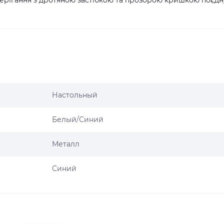
ерігання з дротяною застібкою та прозорою кришкою поєдн
Настольный
Белый/Синий
Металл
Синий