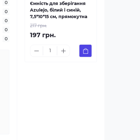
0
Ємність для зберігання
Azulejo, білий і синій,
0
7,5*10*15 см, прямокутна
0
217 грн.
0
197 грн.
0