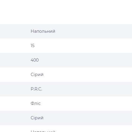
Напольний
15
400
Сірий
P.R.C.
Фліс
Сірий