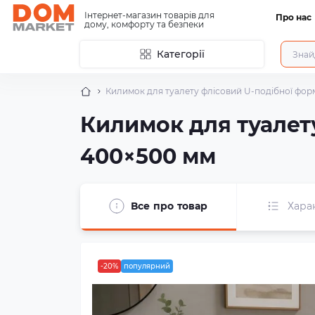
Інтернет-магазин товарів для
Про нас
дому, комфорту та безпеки
Категорії
Килимок для туалету флісовий U-подібної форми
Килимок для туалету
400×500 мм
Все про товар
Хара
-20%
популярний