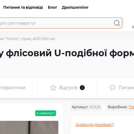
Питання та відповіді
Блог
Дропшиппінг
к
 "Trento", сірий, 400×500 мм
 флісовий U-подібної форми
ктеристики
Відгуків
Питан
0
Артикул:
60928
Виробник:
Tr
в наявності
Знайшли дешевше?