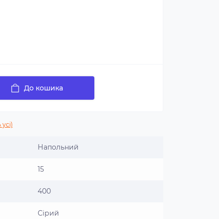
До кошика
 усі)
Напольний
15
400
Сірий