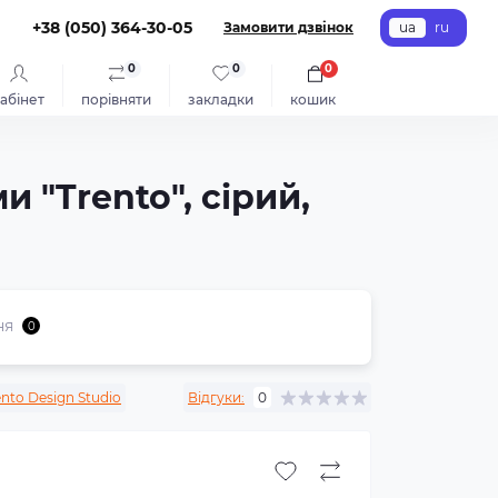
+38 (050) 364-30-05
Замовити дзвінок
ua
ru
0
0
0
абінет
порівняти
закладки
кошик
 "Trento", сірий,
ня
0
ento Design Studio
Відгуки:
0