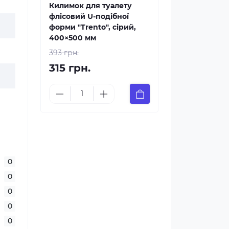
Килимок для туалету
флісовий U-подібної
форми "Trento", сірий,
400×500 мм
393 грн.
315 грн.
0
0
0
0
0