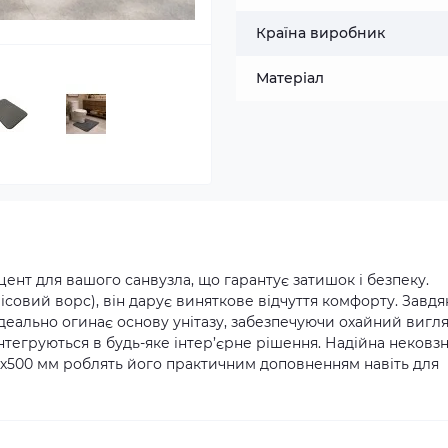
Країна виробник
Матеріал
ент для вашого санвузла, що гарантує затишок і безпеку.
ісовий ворс), він дарує виняткове відчуття комфорту. Завдя
деально огинає основу унітазу, забезпечуючи охайний вигля
нтегруються в будь-яке інтер’єрне рішення. Надійна нековз
00х500 мм роблять його практичним доповненням навіть для