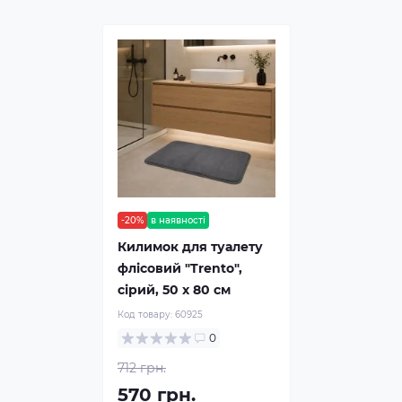
-20%
в наявності
Килимок для туалету
флісовий "Trento",
сірий, 50 х 80 см
Код товару:
60925
0
712 грн.
570 грн.