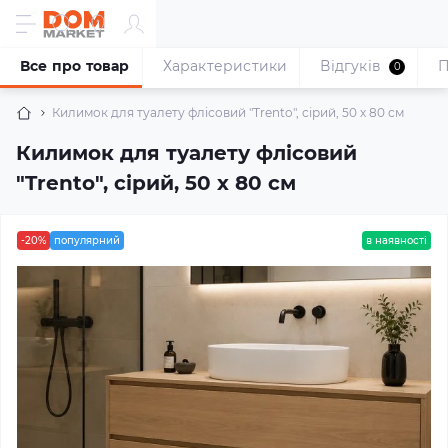
Все про товар
Характеристики
Відгуків
П
0
Килимок для туалету флісовий "Trento", сірий, 50 х 80 см
Килимок для туалету флісовий
"Trento", сірий, 50 х 80 см
-20%
популярний
в наявності