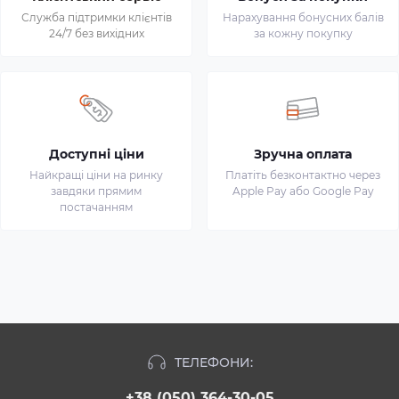
Служба підтримки клієнтів
Нарахування бонусних балів
24/7 без вихідних
за кожну покупку
Доступні ціни
Зручна оплата
Найкращі ціни на ринку
Платіть безконтактно через
завдяки прямим
Apple Pay або Google Pay
постачанням
ТЕЛЕФОНИ:
+38 (050) 364-30-05