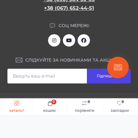
+38 (067) 652-44-51
СОЦ МЕРЕЖІ:
СЛІДКУЙТЕ ЗА НОВИНКАМИ ТА АКЦІЯМИ:
Підпишіться
ІНФОРМАЦІЯ
0
0
0
Швидке замовлення
До кошика
каталог
кошик
порівняти
закладки
Блог
КОНТАКТИ ТА АДРЕСА
Відгуки
Каталог
Доставка та оплата
м.Дніпро, вул. Святослава Хороброго, 28
Повернення або обмін товару