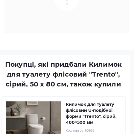
Покупці, які придбали Килимок
для туалету флісовий "Trento",
сірий, 50 х 80 см, також купили
Килимок для туалету
флісовий U-подібної
форми "Trento", сірий,
400×500 мм
Код товару:
60928