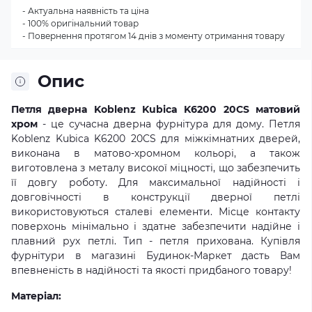
- Актуальна наявність та ціна
- 100% оригінальний товар
- Повернення протягом 14 днів з моменту отримання товару
Опис
Петля дверна Koblenz Kubica K6200 20CS матовий
хром
- це сучасна дверна фурнітура для дому. Петля
Koblenz Kubica K6200 20CS для міжкімнатних дверей,
виконана в матово-хромном кольорі, а також
виготовлена з металу високої міцності, що забезпечить
її довгу роботу. Для максимальної надійності і
довговічності в конструкції дверної петлі
використовуються сталеві елементи. Місце контакту
поверхонь мінімально і здатне забезпечити надійне і
плавний рух петлі. Тип - петля прихована. Купівля
фурнітури в магазині Будинок-Маркет дасть Вам
впевненість в надійності та якості придбаного товару!
Матеріал: