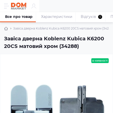
Все про товар
Характеристики
Відгуків
П
0
Завіса дверна Koblenz Kubica K6200 20CS матовий хром (34288
Завіса дверна Koblenz Kubica K6200
20CS матовий хром (34288)
в наявності