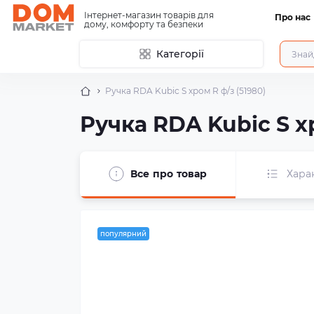
Інтернет-магазин товарів для
Про нас
дому, комфорту та безпеки
Категорії
Ручка RDA Kubic S хром R ф/з (51980)
Ручка RDA Kubic S хр
Все про товар
Хара
популярний