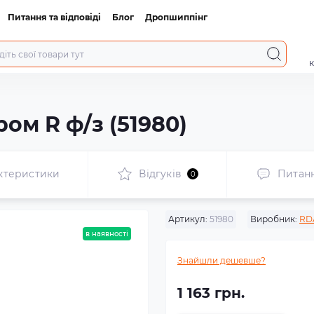
Питання та відповіді
Блог
Дропшиппінг
к
ом R ф/з (51980)
ктеристики
Відгуків
Питан
0
Артикул:
51980
Виробник:
RD
в наявності
Знайшли дешевше?
1 163 грн.