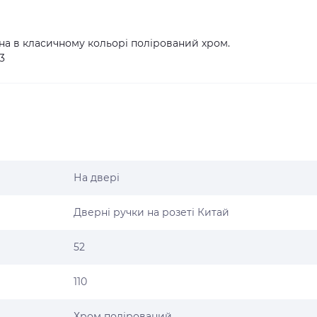
на в класичному кольорі полірований хром.
3
На двері
Дверні ручки на розеті Китай
52
110
Хром полірований