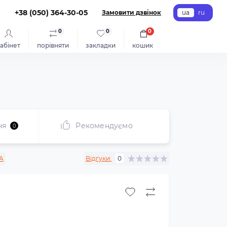
+38 (050) 364-30-05
Замовити дзвінок
ua
ru
0
0
0
абінет
порівняти
закладки
кошик
ня
Рекомендуємо
0
A
Відгуки:
0