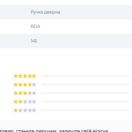
Ручка дверна
RDA
145
товар, станьте першим, залиште свій відгук.