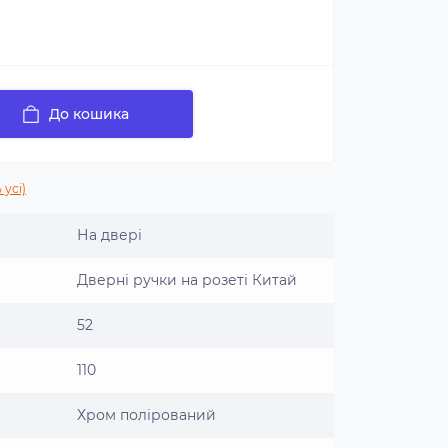
До кошика
 усі)
На двері
Дверні ручки на розеті Китай
52
110
Хром полірований