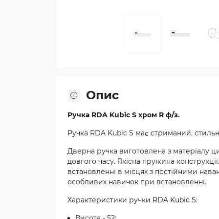
Опис
Ручка RDA Kubic S хром R ф/з.
Ручка RDA Kubic S має стриманий, стиль
Дверна ручка виготовлена з матеріалу ци
довгого часу. Якісна пружина конструкції
встановленні в місцях з постійними нав
особливих навичок при встановленні.
Характеристики ручки RDA Kubic S:
Висота - 52;