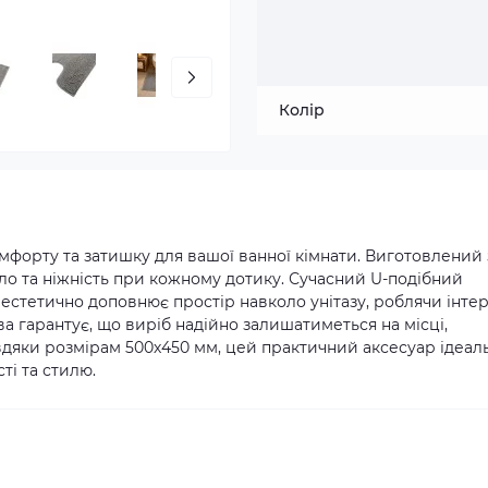
Колір
мфорту та затишку для вашої ванної кімнати. Виготовлений 
пло та ніжність при кожному дотику. Сучасний U-подібний
естетично доповнює простір навколо унітазу, роблячи інтер
ва гарантує, що виріб надійно залишатиметься на місці,
авдяки розмірам 500х450 мм, цей практичний аксесуар ідеал
ті та стилю.