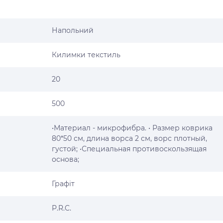
Напольний
Килимки текстиль
20
500
•Материал - микрофибра. • Размер коврика
80*50 см, длина ворса 2 см, ворс плотный,
густой; •Специальная противоскользящая
основа;
Графіт
P.R.C.