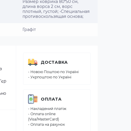
Размер коврика 80*50 см,
длина ворса 2 см, ворс
плотный, густой; •Специальная
противоскользящая основа;
Графіт
ДОСТАВКА
з
- Новою Поштою по Україні
- Укрпоштою по Україні
’єр
ьно
ОПЛАТА
- Накладений платіж
- Оплата online
(Visa/MasterCard)
- Оплата на рахунок