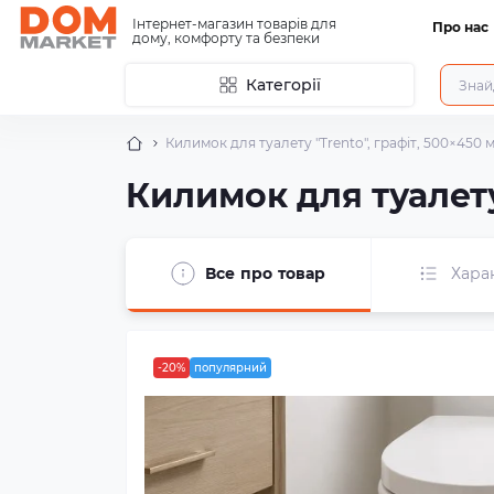
Інтернет-магазин товарів для
Про нас
дому, комфорту та безпеки
Категорії
Килимок для туалету "Trento", графіт, 500×450 
Килимок для туалету
Все про товар
Хара
-20%
популярний