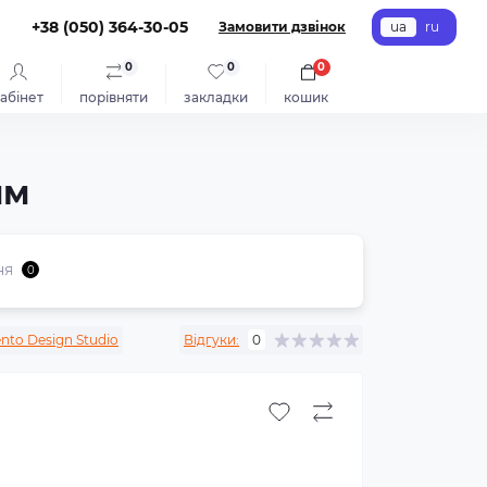
+38 (050) 364-30-05
Замовити дзвінок
ua
ru
0
0
0
абінет
порівняти
закладки
кошик
мм
ня
0
ento Design Studio
Відгуки:
0