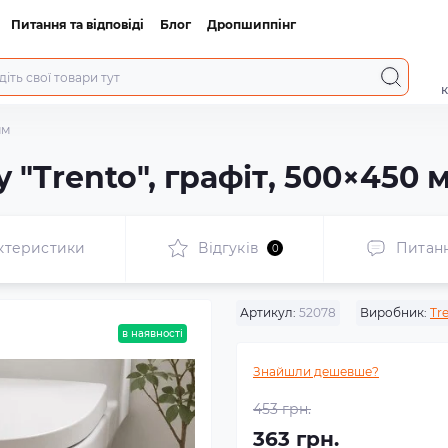
Питання та відповіді
Блог
Дропшиппінг
к
мм
 "Trento", графіт, 500×450 
ктеристики
Відгуків
Питан
0
Артикул:
52078
Виробник:
Tr
в наявності
Знайшли дешевше?
453 грн.
363 грн.