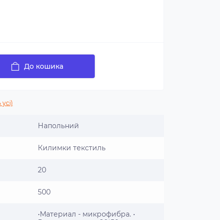
До кошика
 усі)
Напольний
Килимки текстиль
20
500
•Материал - микрофибра. •