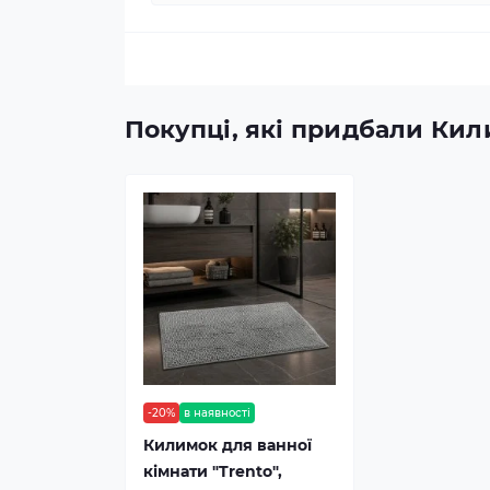
Покупці, які придбали Кили
-20%
в наявності
Килимок для ванної
кімнати "Trento",