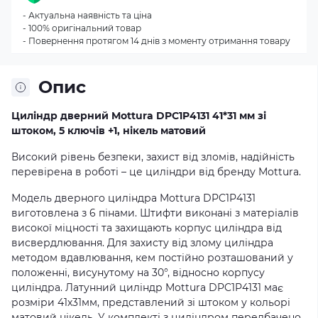
- Актуальна наявність та ціна
- 100% оригінальний товар
- Повернення протягом 14 днів з моменту отримання товару
Опис
Циліндр дверний Mottura DPC1P4131 41*31 мм зі
штоком, 5 ключів +1, нікель матовий
Високий рівень безпеки, захист від зломів, надійність
перевірена в роботі – це циліндри від бренду Mottura.
Модель дверного циліндра Mottura DPC1P4131
виготовлена з 6 пінами. Штифти виконані з матеріалів
високої міцності та захищають корпус циліндра від
висвердлювання. Для захисту від злому циліндра
методом вдавлювання, кем постійно розташований у
положенні, висунутому на 30°, відносно корпусу
циліндра. Латунний циліндр Mottura DPC1P4131 має
розміри 41х31мм, представлений зі штоком у кольорі
матовий нікель. У комплекті з циліндром передбачено