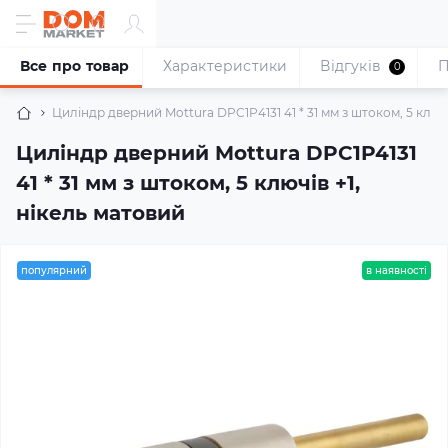
Все про товар
Характеристики
Відгуків
П
0
Циліндр дверний Mottura DPC1P4131 41 * 31 мм з штоком, 5 ключі
Циліндр дверний Mottura DPC1P4131
41 * 31 мм з штоком, 5 ключів +1,
нікель матовий
популярний
в наявності