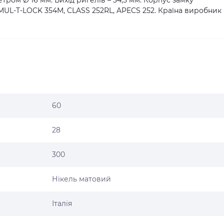
етром Ø 16 мм. Вихід ригелів – 34,5 мм. Корпус замку
MUL-T-LOCK 354M, CLASS 252RL, APECS 252. Країна виробник 
60
28
300
Нікель матовий
Італія