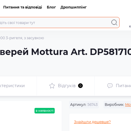
Питання та відповіді
Блог
Дропшиппінг
к
000 3-ригеля, з засувкою
верей Mottura Art. DP581710
ктеристики
Відгуків
Питан
0
Артикул:
56743
Виробник:
Mo
в наявності
Знайшли дешевше?