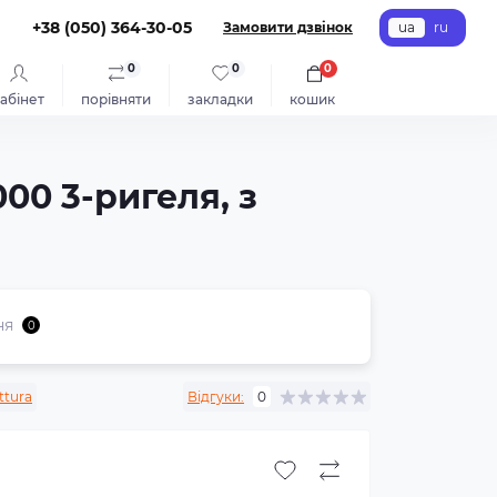
+38 (050) 364-30-05
Замовити дзвінок
ua
ru
0
0
0
абінет
порівняти
закладки
кошик
00 3-ригеля, з
ня
0
ttura
Відгуки:
0