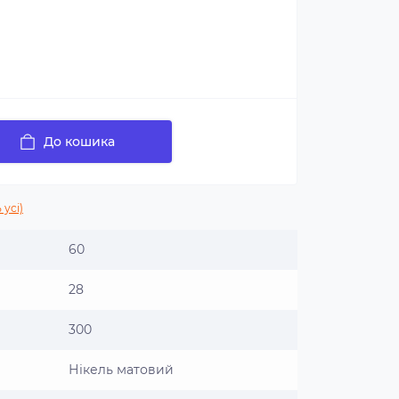
До кошика
 усі)
60
28
300
Нікель матовий