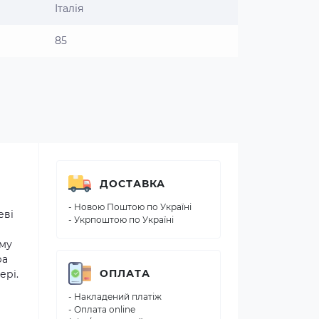
Італія
85
ДОСТАВКА
- Новою Поштою по Україні
еві
- Укрпоштою по Україні
ому
ра
ОПЛАТА
ері.
- Накладений платіж
- Оплата online