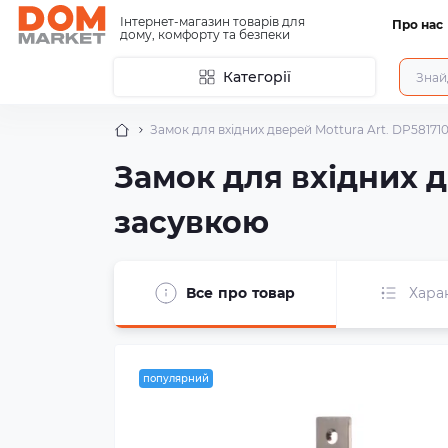
Інтернет-магазин товарів для
Про нас
дому, комфорту та безпеки
Категорії
Замок для вхідних дверей Mottura Art. DP58171
Замок для вхідних д
засувкою
Все про товар
Хара
популярний