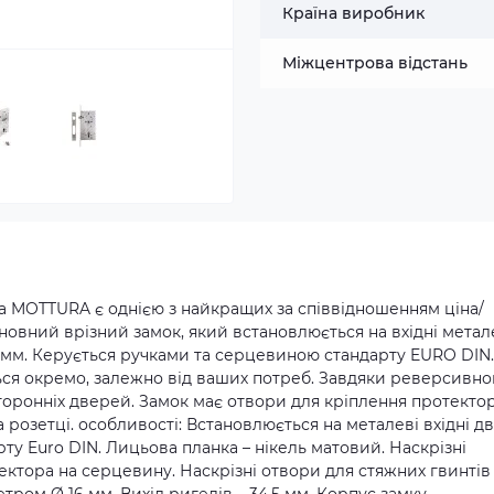
Країна виробник
Міжцентрова відстань
а MOTTURA є однією з найкращих за співвідношенням ціна/
сновний врізний замок, який встановлюється на вхідні метал
5 мм. Керується ручками та серцевиною стандарту EURO DIN.
ться окремо, залежно від ваших потреб. Завдяки реверсивн
осторонніх дверей. Замок має отвори для кріплення протекто
 розетці. особливості: Встановлюється на металеві вхідні дв
у Euro DIN. Лицьова планка – нікель матовий. Наскрізні
ктора на серцевину. Наскрізні отвори для стяжних гвинтів