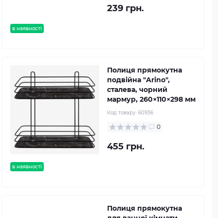
239 грн.
в наявності
Полиця прямокутна
подвійна "Arino",
сталева, чорний
мармур, 260×110×298 мм
Код товару:
60936
0
455 грн.
в наявності
Полиця прямокутна