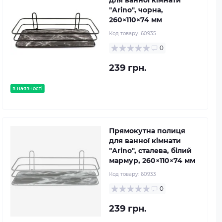
для ванної кімнати
"Arino", чорна,
260×110×74 мм
Код товару:
60935
0
239 грн.
в наявності
Прямокутна полиця
для ванної кімнати
"Arino", сталева, білий
мармур, 260×110×74 мм
Код товару:
60933
0
239 грн.