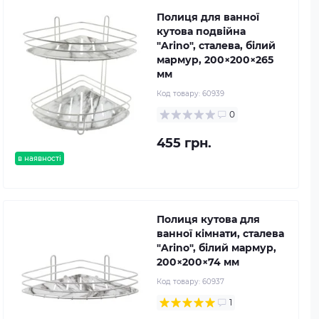
Полиця для ванної
кутова подвійна
"Arino", сталева, білий
мармур, 200×200×265
мм
Код товару:
60939
0
455 грн.
в наявності
Полиця кутова для
ванної кімнати, сталева
"Arino", білий мармур,
200×200×74 мм
Код товару:
60937
1