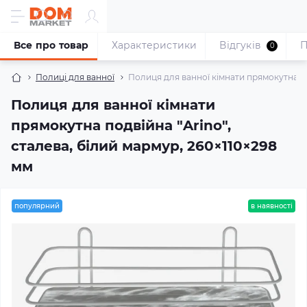
Все про товар
Характеристики
Відгуків
П
0
Полиці для ванної
Полиця для ванної кімнати прямокутна под
Полиця для ванної кімнати
прямокутна подвійна "Arino",
сталева, білий мармур, 260×110×298
мм
популярний
в наявності