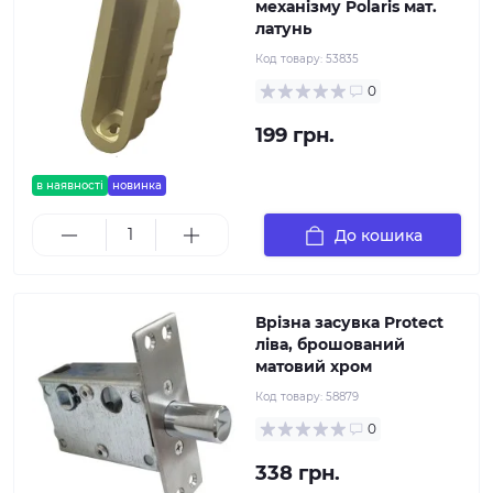
механізму Polaris мат.
латунь
Код товару:
53835
0
199 грн.
в наявності
новинка
До кошика
Врізна засувка Protect
ліва, брошований
матовий хром
Код товару:
58879
0
338 грн.