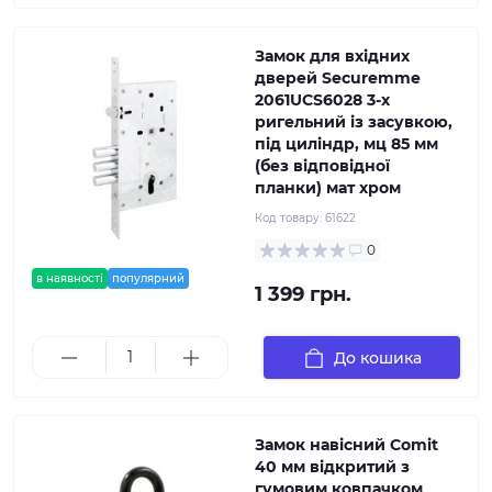
Замок для вхідних
дверей Securemme
2061UCS6028 3-х
ригельний із засувкою,
під циліндр, мц 85 мм
(без відповідної
планки) мат хром
Код товару:
61622
0
в наявності
популярний
1 399 грн.
До кошика
Замок навісний Comit
40 мм відкритий з
гумовим ковпачком