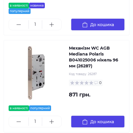
в наявності
новинка
популярний
До кошика
Механізм WC AGB
Mediana Polaris
B041025006 нікель 96
мм (26287)
Код товару:
26287
0
871 грн.
в наявності
популярний
До кошика