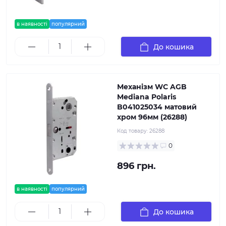
в наявності
популярний
До кошика
Механізм WC AGB
Mediana Polaris
B041025034 матовий
хром 96мм (26288)
Код товару:
26288
0
896 грн.
в наявності
популярний
До кошика