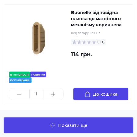
Buonelle відповідна
планка до магнітного
механізму коричнева
Код товару:
69062
0
114 грн.
в наявності
новинка
популярний
До кошика
Показати ще