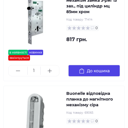
механізм замка 3-риг із
зах., під циліндр мц
85мм хром
Код товару:
71414
0
817 грн.
в наявності
новинка
закінчується
До кошика
Buonelle відповідна
планка до магнітного
механізму сіра
Код товару:
69065
0