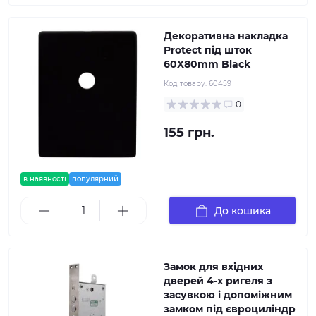
Декоративна накладка
Protect під шток
60X80mm Black
Код товару:
60459
0
155 грн.
в наявності
популярний
До кошика
Замок для вхідних
дверей 4-x ригеля з
засувкою і допоміжним
замком під євроциліндр