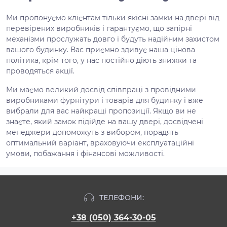
Ми пропонуємо клієнтам тільки якісні замки на двері від
перевірених виробників і гарантуємо, що запірні
механізми прослужать довго і будуть надійним захистом
вашого будинку. Вас приємно здивує наша цінова
політика, крім того, у нас постійно діють знижки та
проводяться акції.
Ми маємо великий досвід співпраці з провідними
виробниками фурнітури і товарів для будинку і вже
вибрали для вас найкращі пропозиції. Якщо ви не
знаєте, який замок підійде на вашу двері, досвідчені
менеджери допоможуть з вибором, порадять
оптимальний варіант, враховуючи експлуатаційні
умови, побажання і фінансові можливості.
ТЕЛЕФОНИ:
+38 (050) 364-30-05