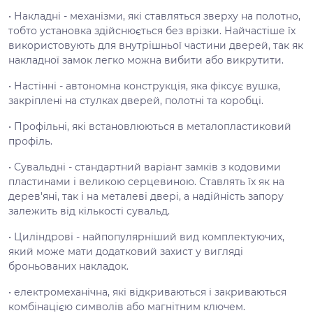
• Накладні - механізми, які ставляться зверху на полотно,
тобто установка здійснюється без врізки. Найчастіше їх
використовують для внутрішньої частини дверей, так як
накладної замок легко можна вибити або викрутити.
• Настінні - автономна конструкція, яка фіксує вушка,
закріплені на стулках дверей, полотні та коробці.
• Профільні, які встановлюються в металопластиковий
профіль.
• Сувальдні - стандартний варіант замків з кодовими
пластинами і великою серцевиною. Ставлять їх як на
дерев'яні, так і на металеві двері, а надійність запору
залежить від кількості сувальд.
• Циліндрові - найпопулярніший вид комплектуючих,
який може мати додатковий захист у вигляді
броньованих накладок.
• електромеханічна, які відкриваються і закриваються
комбінацією символів або магнітним ключем.