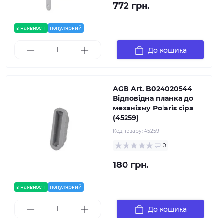
772 грн.
в наявності
популярний
До кошика
AGB Art. B024020544
Відповідна планка до
механізму Polaris сіра
(45259)
Код товару:
45259
0
180 грн.
в наявності
популярний
До кошика