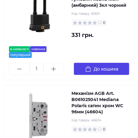
(амбарний) 3кл чорний
Код товару:
65601
0
331 грн.
в наявності
новинка
популярний
До кошика
Механізм AGB Art.
B061025041 Mediana
Polaris сатин хром WC
96мм (46604)
Код товару:
46604
0