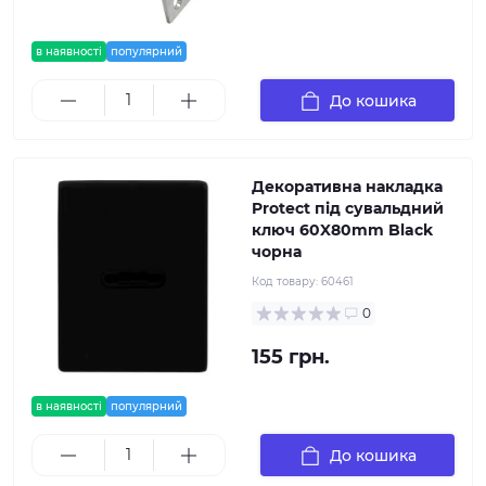
в наявності
популярний
До кошика
Декоративна накладка
Protect під сувальдний
ключ 60X80mm Black
чорна
Код товару:
60461
0
155 грн.
в наявності
популярний
До кошика