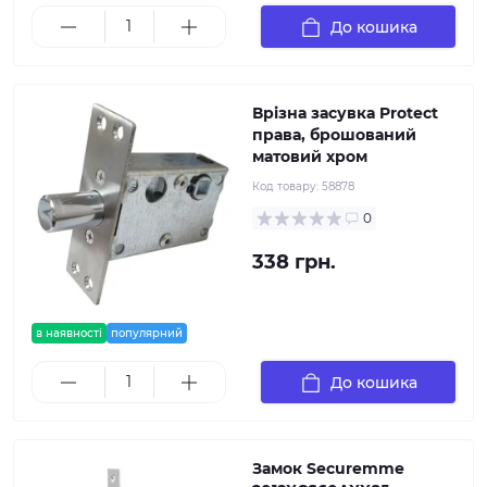
До кошика
Врізна засувка Protect
права, брошований
матовий хром
Код товару:
58878
0
338 грн.
в наявності
популярний
До кошика
Замок Securemme