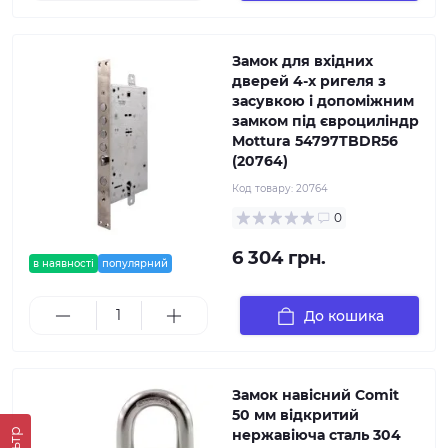
Замок для вхідних
дверей 4-x ригеля з
засувкою і допоміжним
замком під євроциліндр
Mottura 54797TBDR56
(20764)
Код товару:
20764
0
6 304 грн.
в наявності
популярний
До кошика
Замок навісний Comit
50 мм відкритий
нержавіюча сталь 304