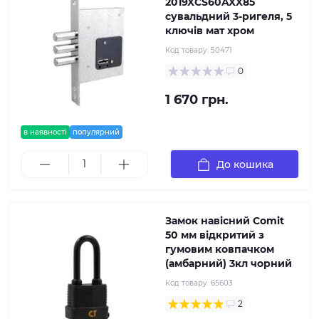
2019XCS60AXX85
сувальдний 3-ригеля, 5
ключів мат хром
Код товару:
50471
0
1 670 грн.
в наявності
популярний
До кошика
Замок навісний Comit
50 мм відкритий з
гумовим ковпачком
(амбарний) 3кл чорний
Код товару:
65603
2