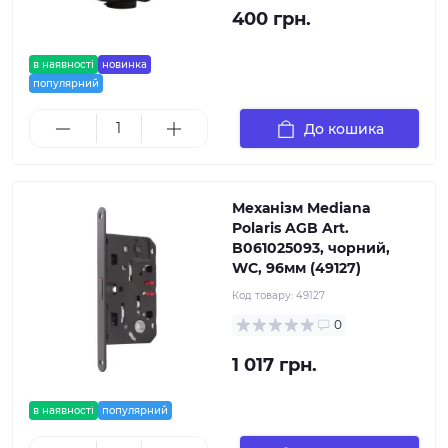
400 грн.
в наявності
новинка
популярний
До кошика
Механізм Mediana
Polaris AGB Art.
B061025093, чорний,
WC, 96мм (49127)
Код товару:
49127
0
1 017 грн.
в наявності
популярний