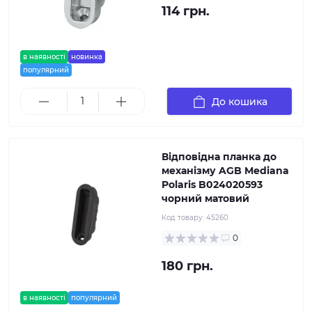
114 грн.
в наявності
новинка
популярний
До кошика
Відповідна планка до
механізму AGB Mediana
Polaris B024020593
чорний матовий
Код товару:
45260
0
180 грн.
в наявності
популярний