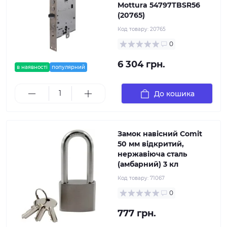
Mottura 54797TBSR56
(20765)
Код товару:
20765
0
6 304 грн.
в наявності
популярний
До кошика
Замок навісний Comit
50 мм відкритий,
нержавіюча сталь
(амбарний) 3 кл
Код товару:
71067
0
777 грн.