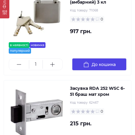
Фільтр
(амбарний) 3 кл
Код товару:
71068
0
917 грн.
в наявності
новинка
популярний
До кошика
Засувка RDA 252 WSC 6-
51 браш мат хром
Код товару:
62467
0
215 грн.