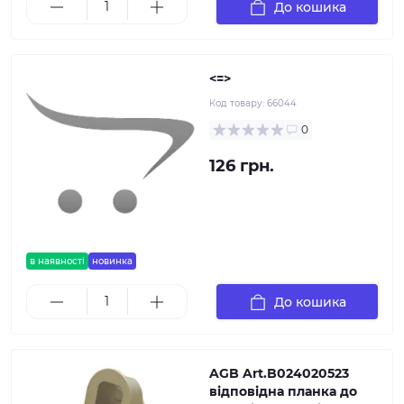
До кошика
<=>
Код товару:
66044
0
126 грн.
в наявності
новинка
До кошика
AGB Art.B024020523
відповідна планка до