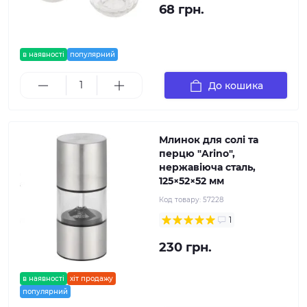
68 грн.
в наявності
популярний
До кошика
Млинок для солі та
перцю "Arino",
нержавіюча сталь,
125×52×52 мм
Код товару:
57228
1
230 грн.
в наявності
хіт продажу
популярний