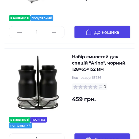
в наявності
популярний
До кошика
Набір ємностей для
спецій "Arino", чорний,
128×65×152 мм
Код товару:
63786
0
459 грн.
в наявності
новинка
популярний