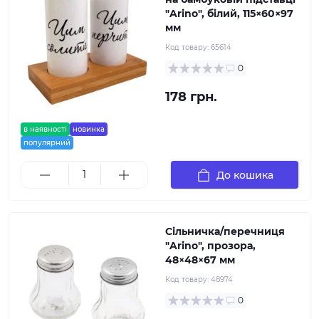
"Arino", білий, 115×60×97
мм
Код товару:
65614
0
178 грн.
в наявності
новинка
популярний
До кошика
Сільничка/перечниця
"Arino", прозора,
48×48×67 мм
Код товару:
48974
0