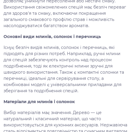
дозволяє уникнути пересолення або нестачі смаку.
Використання свіжомелених спецій має безліч переваг
для здоров'я та смаку, включаючи покращення
загального смакового профілю страв і можливість
насолоджуватися багатством ароматів.
Основні види млинів, солонок і перечниць
Існує безліч видів млинів, солонок і перечниць, які
підходять для різних потреб. Наприклад, ручні млини
для спецій забезпечують контроль над процесом
подрібнення, тоді як електричні млини зручні для
швидкого використання. Також є компактні солонки та
перечниці, ідеальні для сервірування столу, а
комбіновані моделі є універсальними приладами для
зберігання та подрібнення спецій.
Матеріали для млинів і солонок
Вибір матеріалів має значення. Дерево — це
натуральний і класичний матеріал, що часто
використовується для кухонних аксесуарів. Нержавіюча
сталь відрізняється довговічністю та сучасним виглядом.