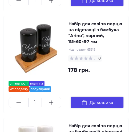
До кошика
Набір для солі та перцю
на підставці з бамбука
"Arino", чорний,
115×60×97 мм
Код товару:
65613
0
178 грн.
в наявності
новинка
хіт продажу
популярний
До кошика
Набір для солі та перцю
на бамбуковій підставці