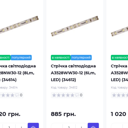
вності
популярний
в наявності
популярний
в наявност
чка світлодіодна
Стрічка світлодіодна
Стрічка
28NW30-12 (8Lm,
A3528WW30-12 (6Lm,
A3528W
 (34614)
LED) (34612)
LED) (34
овару:
34614
Код товару:
34612
Код товару
0
0
20 грн.
885 грн.
1 020