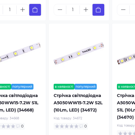
вності
популярний
в наявності
популярний
в наявност
чка світлодіодна
Стрічка світлодіодна
Стрічка
50WW15-7.2W S1L
A5050WW15-7.2W S2L
A5050W
m, LED) (34668)
(10Lm, LED) (34672)
S1L (10L
(34670)
овару:
34668
Код товару:
34672
Код товару
0
0