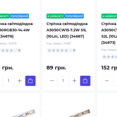
вності
популярний
в наявності
популярний
в наявност
чка світлодіодна
Стрічка світлодіодна
Стрічка
50RGB30-14.4W
A5050CW15-7.2W S1L
A5050C
(34676)
(10Lm, LED) (34667)
S2L (10
(34673)
овару:
34676
Код товару:
34667
Код товару
0
0
 грн.
89 грн.
152 г