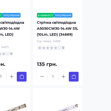
і
популярний
в наявності
популярний
 світлодіодна
Стрічка світлодіодна
W30-14.4W
A5050CW30-14.4W S1L
Lm, LED)
(10Lm, LED) (34669)
Код товару:
34669
:
34673
0
0
рн.
135 грн.