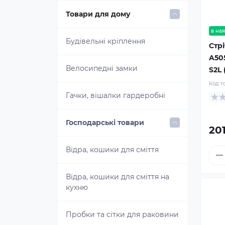
Mottura B technology
Дзеркала для ванної
Відра, кошики для сміття
Товари для дому
HoReCa
в ная
Електронні замки для меблів
Дозатори рідкого мила
Будівельні кріплення
Стрі
Дозатори рідкого мила
A50
HoReCa
Етажерки для ванної
Велосипедні замки
S2L 
Код т
Роздавальники паперових
Йоржик для унітазу — купити
Гачки, вішалки гардеробні
рушників
силіконовий, настінний, з
підставкою
Господарські товари
Роздавальники туалетного
201
паперу
Карнизи та штори для ванної
Відра, кошики для сміття
Сушарки для рук
Килимки для ванної
Відра, кошики для сміття на
кухню
Фени для волосся
Меблі для ванної
Пробки та сітки для раковини