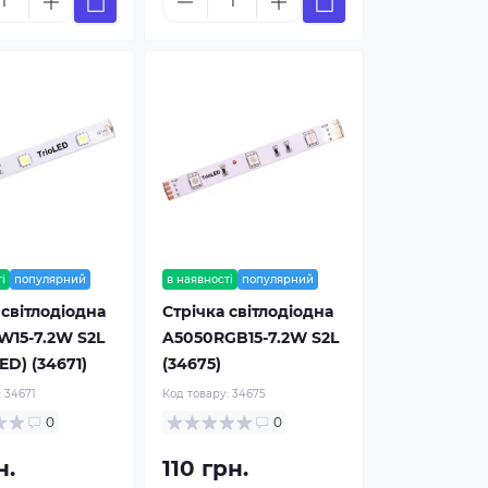
і
популярний
в наявності
популярний
 світлодіодна
Стрічка світлодіодна
W15-7.2W S2L
A5050RGB15-7.2W S2L
ED) (34671)
(34675)
:
34671
Код товару:
34675
0
0
н.
110 грн.