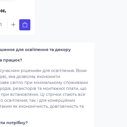
рн.
рішення для освітлення та декору
на працює?
 сучасним рішенням для освітлення. Вони
одів), яка дозволяє економити
раве світло при мінімальному споживанні
діодів, резисторів та монтажної плати, що
ь при встановленні. Ці стрічки стають все
 освітлення, так і для комерційних
аким як економічність, довговічність та
ати потрібну?