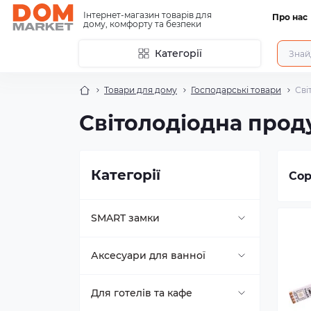
Інтернет-магазин товарів для
Про нас
дому, комфорту та безпеки
Категорії
Товари для дому
Господарські товари
Сві
Світолодіодна прод
Категорії
Сор
SMART замки
Buonelle
Аксесуари для ванної
Comit
Вішалки, гачки для ванної
Для готелів та кафе