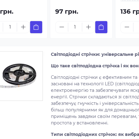
 грн.
97 грн.
136 г
Світлодіодні стрічки: універсальне 
Що таке світлодіодна стрічка і як во
Світлодіодні стрічки є ефективним та
засновані на технології LED (світлоді
електроенергію та забезпечувати яск
енергії. Стрічки складаються зі світло
забезпечує гнучкість і універсальніст
більш популярними як для домашнього
приміщень завдяки своїм перевагам, т
простота у встановленні.
Типи світлодіодних стрічок: як вибр