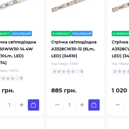
вності
популярний
в наявності
популярний
в наявност
чка світлодіодна
Стрічка світлодіодна
Стрічка
50WW30-14.4W
A3528CW30-12 (6Lm,
A3528CW
(10Lm, LED)
LED) (34610)
LED) (34
74)
Код товару:
34610
Код товару
овару:
34674
0
0
 грн.
885 грн.
1 020