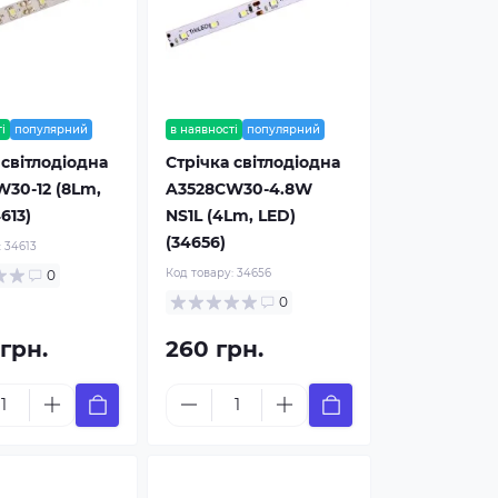
і
популярний
в наявності
популярний
 світлодіодна
Стрічка світлодіодна
30-12 (8Lm,
A3528CW30-4.8W
613)
NS1L (4Lm, LED)
(34656)
:
34613
Код товару:
34656
0
0
 грн.
260 грн.