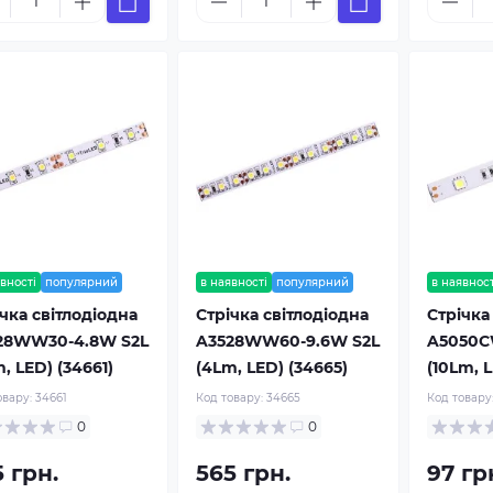
вності
популярний
в наявності
популярний
в наявност
чка світлодіодна
Стрічка світлодіодна
Стрічка
28WW30-4.8W S2L
A3528WW60-9.6W S2L
A5050C
, LED) (34661)
(4Lm, LED) (34665)
(10Lm, L
овару:
34661
Код товару:
34665
Код товару
0
0
 грн.
565 грн.
97 гр