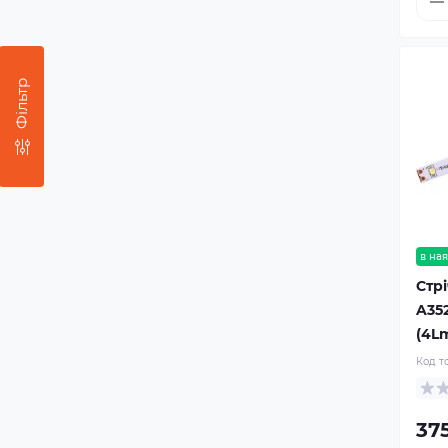
Шпінгалети Засуви Засувки
розсувних дверей
Навісні замки
Фільтр
в ная
Стрі
A35
(4Lm
Код т
375