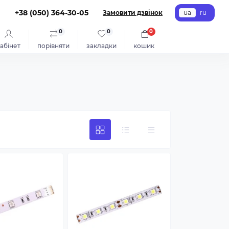
+38 (050) 364-30-05
Замовити дзвінок
ua
ru
0
0
0
абінет
порівняти
закладки
кошик