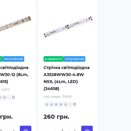
і
популярний
в наявності
популярний
 світлодіодна
Стрічка світлодіодна
W30-12 (8Lm,
A3528WW30-4.8W
615)
NS1L (4Lm, LED)
(34658)
:
34615
Код товару:
34658
0
0
 грн.
260 грн.