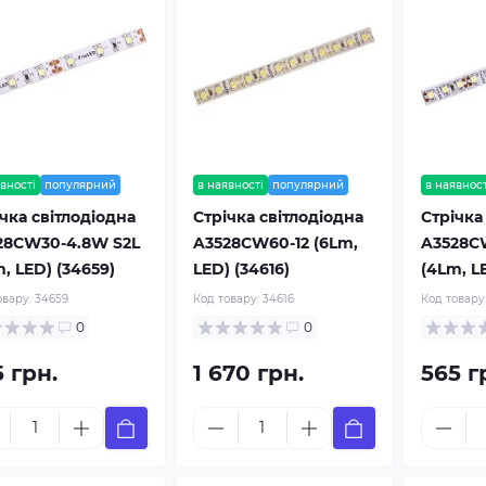
вності
популярний
в наявності
популярний
в наявност
чка світлодіодна
Стрічка світлодіодна
Стрічка
28CW30-4.8W S2L
A3528CW60-12 (6Lm,
A3528C
, LED) (34659)
LED) (34616)
(4Lm, L
овару:
34659
Код товару:
34616
Код товару
0
0
 грн.
1 670 грн.
565 г