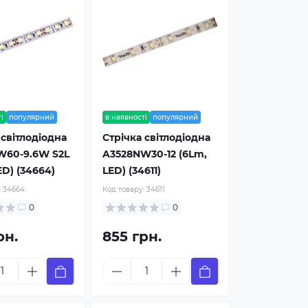
і
популярний
в наявності
популярний
 світлодіодна
Стрічка світлодіодна
W60-9.6W S2L
A3528NW30-12 (6Lm,
ED) (34664)
LED) (34611)
:
34664
Код товару:
34611
0
0
рн.
855 грн.