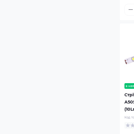
в ная
Стрі
A50
(10L
Код т