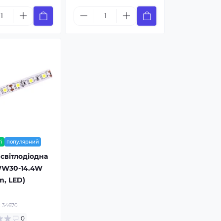
і
популярний
 світлодіодна
W30-14.4W
m, LED)
:
34670
0