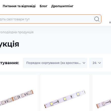
Питання та відповіді
Блог
Дропшиппінг
к
толодіодна продукція
укція
тування: