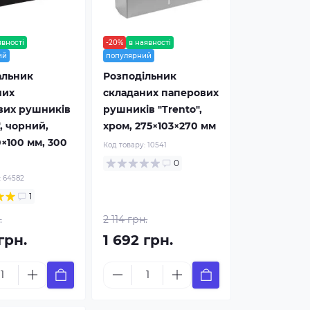
явності
-20%
в наявності
ий
популярний
альник
Розподільник
них
складаних паперових
вих рушників
рушників "Trento",
", чорний,
хром, 275×103×270 мм
×100 мм, 300
Код товару:
10541
0
:
64582
1
.
2 114 грн.
грн.
1 692 грн.