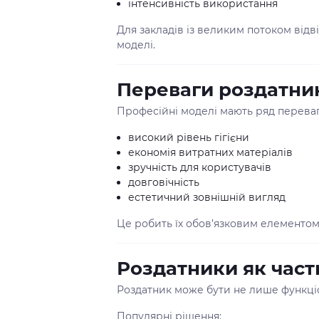
інтенсивність використання
Для закладів із великим потоком відві
моделі.
Переваги роздатни
Професійні моделі мають ряд переваг
високий рівень гігієни
економія витратних матеріалів
зручність для користувачів
довговічність
естетичний зовнішній вигляд
Це робить їх обов’язковим елементо
Роздатники як част
Роздатник може бути не лише функціо
Популярні рішення: