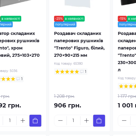
в наявності
-25%
в наявності
-15%
в на
лярний
популярний
популярн
атор складаних
Роздавач складаних
Роздав
ерових рушників
паперових рушників
складе
nto", хром
"Trento" Figuro, білий,
паперо
овий, 275×103×270
270×90×215 мм
"Trento
230×300
Код товару:
65380
л
овару:
5036
1
Код товару
1
 грн.
1 208 грн.
1 177 грн
92 грн.
906 грн.
1 001 