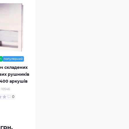
і
популярний
ач складених
вих рушників
, 400 аркушів
:
10546
0
 грн.