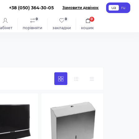
+38 (050) 364-30-05
Замовити дзвінок
ua
ru
0
0
0
абінет
порівняти
закладки
кошик