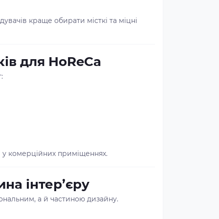
дувачів краще обирати місткі та міцні
ків для HoReCa
:
м у комерційних приміщеннях.
ина інтер’єру
нальним, а й частиною дизайну.