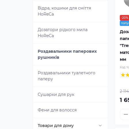
Mottura B technology
Дзеркала для ванної
Відра, кошики для сміття
HoReCa
-20%
Електронні замки для меблів
Дозатори рідкого мила
попу
Дозатори рідкого мила
Доз
HoReCa
пап
Етажерки для ванної
"Tre
Роздавальники паперових
мат
Йоржик для унітазу — купити
рушників
мм
силіконовий, настінний, з
підставкою
Код т
Роздавальники туалетного
паперу
Карнизи та штори для ванної
2 114
Сушарки для рук
Килимки для ванної
1 6
Фени для волосся
Меблі для ванної
Товари для дому