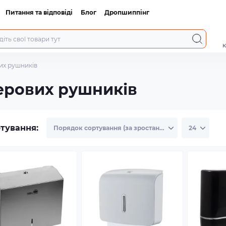
Питання та відповіді
Блог
Дропшиппінг
к
их рушників
ерових рушників
тування: