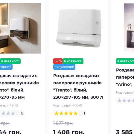
в наявності
-25%
в наявності
в наявност
лярний
популярний
Роздав
давач складаних
Роздавач складаних
паперо
ерових рушників
паперових рушників
"Arino"
nto", білий,
"Trento", білий,
Код товару
×270×95 мм
230×297×105 мм, 300 л
овару:
49118
Код товару:
46649
0
1
 грн.
1 877 грн.
44 грн.
1 408 грн.
3 585