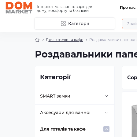
Інтернет-магазин товарів для
Про нас
дому, комфорту та безпеки
Категорії
Для готелів та кафе
Роздавальники паперов
Роздавальники пап
Категорії
Сор
SMART замки
Buonelle
Аксесуари для ванної
Comit
Вішалки, гачки для ванної
Для готелів та кафе