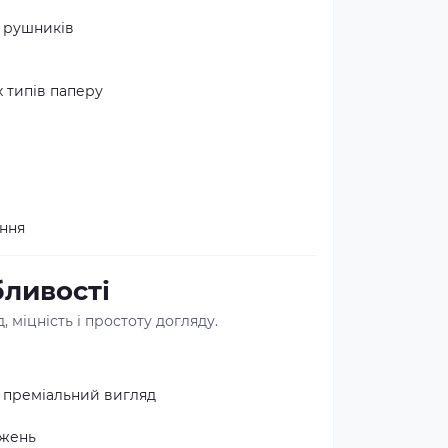
 рушників
х типів паперу
ання
бливості
 міцність і простоту догляду.
і преміальний вигляд
джень