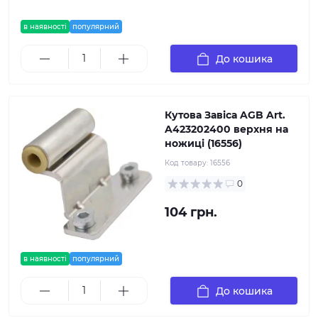
в наявності
популярний
До кошика
Кутова Завіса AGB Art.
A423202400 верхня на
ножиці (16556)
Код товару:
16556
0
104 грн.
в наявності
популярний
До кошика