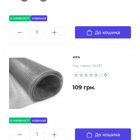
в наявності
новинка
До кошика
<=>
Код товару:
64287
0
109 грн.
в наявності
новинка
До кошика