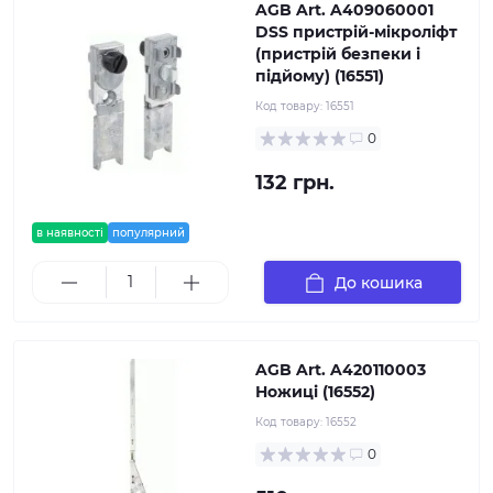
AGB Art. A409060001
DSS пристрій-мікроліфт
(пристрій безпеки і
підйому) (16551)
Код товару:
16551
0
132 грн.
в наявності
популярний
До кошика
AGB Art. A420110003
Ножиці (16552)
Код товару:
16552
0