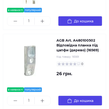
в наявності
популярний
До кошика
AGB Art. A480100502
Відповідна планка під
цапфи (дерево) (16569)
Код товару:
16569
0
26 грн.
в наявності
популярний
До кошика