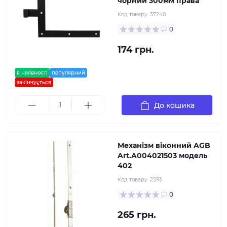
чорний 300мм права
Код товару:
37240
0
174 грн.
в наявності
популярний
закінчується
До кошика
Механізм віконний AGB
Art.A004021503 модель
402
Код товару:
2593
0
265 грн.