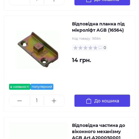
Відповідна планка під
мікроліфт AGB (16564)
Код товару:
16564
0
14 грн.
в наявності
популярний
До кошика
Відповідна частина до
віконного механізму
AGB Art.A200050001