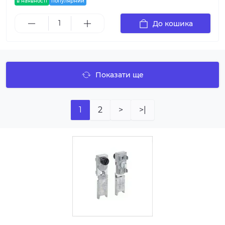
в наявності
популярний
До кошика
Показати ще
1
2
>
>|