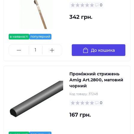
0
342 грн.
в наявності
популярний
До кошика
Проміжний стрижень
Amig Art.2800, матовий
чорний
Код товару:
37248
0
167 грн.