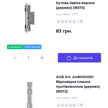
Кутова Завіса верхня
(дерево) (16573)
Код товару:
16573
0
83 грн.
в наявності
популярний
До кошика
AGB Art. A480100501
Відповідна планка
протівовзлома (дерево)
(16572)
Код товару:
16572
0