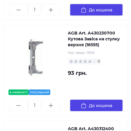
До кошика
AGB Art. A430230700
Кутова Завіса на стулку
верхня (16555)
Код товару:
16555
0
93 грн.
в наявності
популярний
До кошика
AGB Art. A430312400