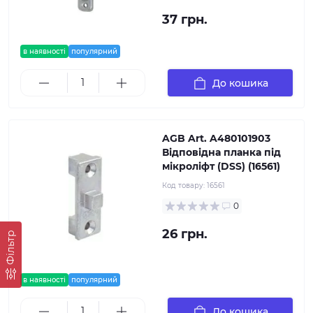
37 грн.
в наявності
популярний
До кошика
AGB Art. A480101903
Відповідна планка під
мікроліфт (DSS) (16561)
Код товару:
16561
0
26 грн.
Фільтр
в наявності
популярний
До кошика