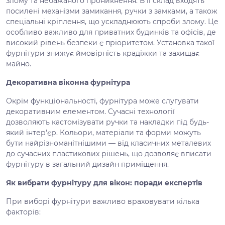
злому та небажаного проникнення. В її склад входять
посилені механізми замикання, ручки з замками, а також
спеціальні кріплення, що ускладнюють спроби злому. Це
особливо важливо для приватних будинків та офісів, де
високий рівень безпеки є пріоритетом. Установка такої
фурнітури знижує ймовірність крадіжки та захищає
майно.
Декоративна віконна фурнітура
Окрім функціональності, фурнітура може слугувати
декоративним елементом. Сучасні технології
дозволяють кастомізувати ручки та накладки під будь-
який інтер'єр. Кольори, матеріали та форми можуть
бути найрізноманітнішими — від класичних металевих
до сучасних пластикових рішень, що дозволяє вписати
фурнітуру в загальний дизайн приміщення.
Як вибрати фурнітуру для вікон: поради експертів
При виборі фурнітури важливо враховувати кілька
факторів: