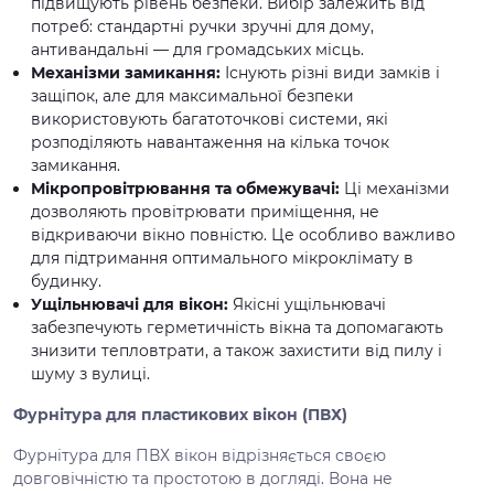
підвищують рівень безпеки. Вибір залежить від
потреб: стандартні ручки зручні для дому,
антивандальні — для громадських місць.
Механізми замикання:
Існують різні види замків і
защіпок, але для максимальної безпеки
використовують багатоточкові системи, які
розподіляють навантаження на кілька точок
замикання.
Мікропровітрювання та обмежувачі:
Ці механізми
дозволяють провітрювати приміщення, не
відкриваючи вікно повністю. Це особливо важливо
для підтримання оптимального мікроклімату в
будинку.
Ущільнювачі для вікон:
Якісні ущільнювачі
забезпечують герметичність вікна та допомагають
знизити тепловтрати, а також захистити від пилу і
шуму з вулиці.
Фурнітура для пластикових вікон (ПВХ)
Фурнітура для ПВХ вікон відрізняється своєю
довговічністю та простотою в догляді. Вона не