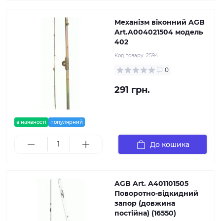
Механізм віконний AGB
Art.A004021504 модель
402
Код товару:
2594
0
291 грн.
в наявності
популярний
До кошика
AGB Art. A401101505
Поворотно-відкидний
запор (довжина
постійна) (16550)