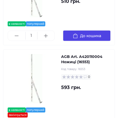
510 грн.
в наявності
популярний
До кошика
AGB Art. A420110004
Ножиці (16553)
Код товару:
16553
0
593 грн.
в наявності
популярний
закінчується