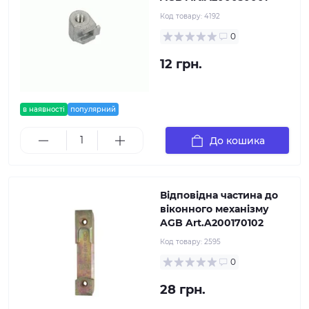
Код товару:
4192
0
12 грн.
в наявності
популярний
До кошика
Відповідна частина до
віконного механізму
AGB Art.A200170102
Код товару:
2595
0
28 грн.