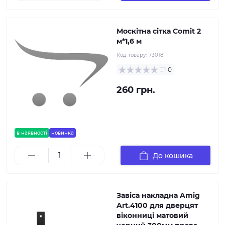
Москітна сітка Comit 2
м*1,6 м
Код товару:
73018
0
260 грн.
в наявності
новинка
До кошика
Завіса накладна Amig
Art.4100 для дверцят
віконниці матовий