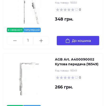
Код товару:
16550
0
348 грн.
в наявності
популярний
До кошика
AGB Art. A400090002
Кутова передача (16549)
Код товару:
16549
0
266 грн.