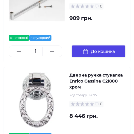
0
909 грн.
в наявності
популярний
До кошика
Дверна ручка стукалка
Enrico Cassina C21800
хром
Код товару:
19675
0
8 446 грн.