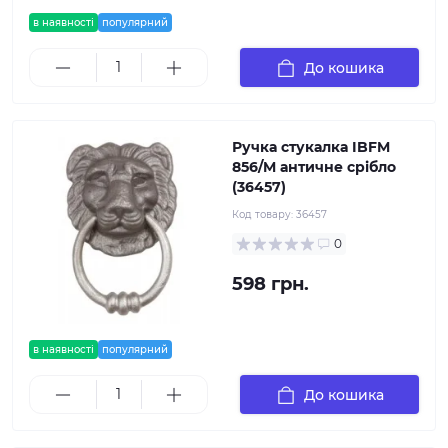
в наявності
популярний
До кошика
Ручка стукалка IBFM
856/M античне срібло
(36457)
Код товару:
36457
0
598 грн.
в наявності
популярний
До кошика