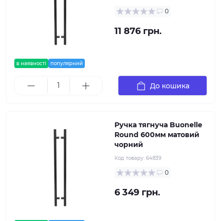
0
11 876 грн.
в наявності
популярний
До кошика
Ручка тягнуча Buonelle
Round 600мм матовий
чорний
Код товару:
64839
0
6 349 грн.