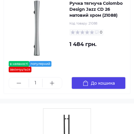
Ручка тягнуча Colombo
Design Jazz CD 26
матовий хром (21088)
Код товару:
21088
0
1 484 грн.
в наявності
популярний
закінчується
До кошика