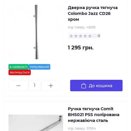
Дверна ручка тягнуча
Colombo Jazz CD26
хром
Код товару:
48283
0
1 295 грн.
в наявності
популярний
закінчується
До кошика
Ручка тягнуча Comit
BHS021 PSS полірована
нержавіюча сталь
Код товару:
30954