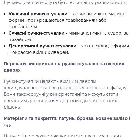
Ручки-стучалки можуть бути виконані у різних стилях:
Класичні ручки-стучалки -
зазвичай мають масивні
форми і прикрашаються гравіюванням або
різьбленням.
Сучасні ручки-стучалки -
мінімалістичні та суворі за
дизайном.
Декоративні ручки-стучалки -
мають складні форми і
є окрасою вхідних дверей.
Переваги використання ручок-стучалок на вхідних
дверях
Ручки-стучалки надають вхідним дверям
індивідуальності та підкреслюють унікальність фасаду.
Вони також зручні у використанні та можуть стати
відмінним доповненням до різних дизайнерських
рішень.
Матеріали та покриття: латунь, бронза, коване залізо і
т.д.
Найчастіше ручки-стучалки виготовляються з таких