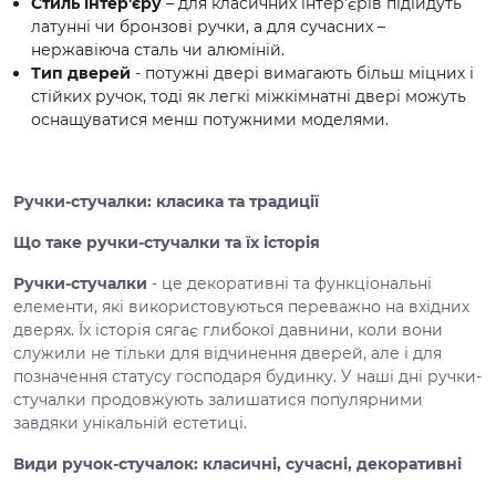
Стиль інтер'єру
– для класичних інтер'єрів підійдуть
латунні чи бронзові ручки, а для сучасних –
нержавіюча сталь чи алюміній.
Тип дверей
- потужні двері вимагають більш міцних і
стійких ручок, тоді як легкі міжкімнатні двері можуть
оснащуватися менш потужними моделями.
Ручки-стучалки: класика та традиції
Що таке ручки-стучалки та їх історія
Ручки-стучалки
- це декоративні та функціональні
елементи, які використовуються переважно на вхідних
дверях. Їх історія сягає глибокої давнини, коли вони
служили не тільки для відчинення дверей, але і для
позначення статусу господаря будинку. У наші дні ручки-
стучалки продовжують залишатися популярними
завдяки унікальній естетиці.
Види ручок-стучалок: класичні, сучасні, декоративні