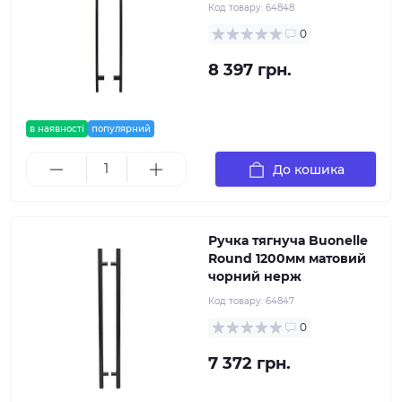
Код товару:
64848
0
8 397 грн.
в наявності
популярний
До кошика
Ручка тягнуча Buonelle
Round 1200мм матовий
чорний нерж
Код товару:
64847
0
7 372 грн.