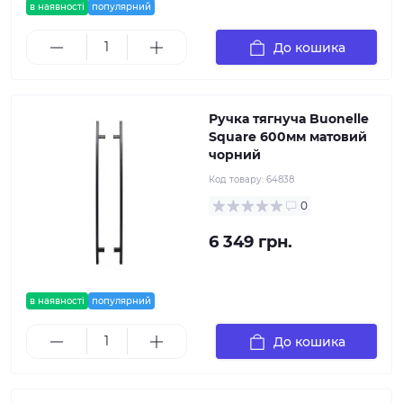
в наявності
популярний
До кошика
Ручка тягнуча Buonelle
Square 600мм матовий
чорний
Код товару:
64838
0
6 349 грн.
в наявності
популярний
До кошика