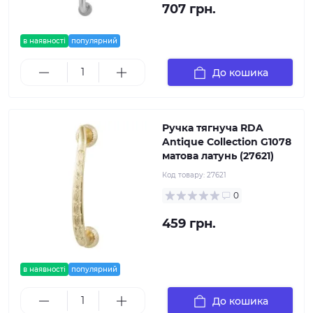
707 грн.
в наявності
популярний
До кошика
Ручка тягнуча RDA
Antique Collection G1078
матова латунь (27621)
Код товару:
27621
0
459 грн.
в наявності
популярний
До кошика