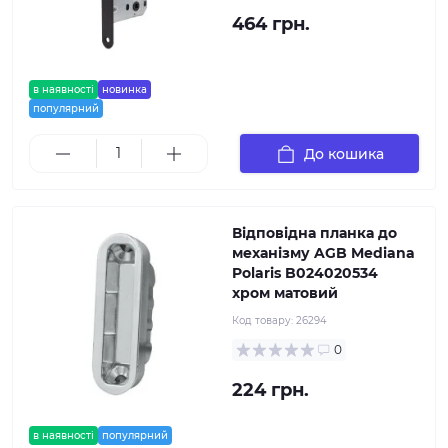
464 грн.
в наявності
новинка
популярний
До кошика
Відповідна планка до
механізму AGB Mediana
Polaris B024020534
хром матовий
Код товару:
26294
0
224 грн.
в наявності
популярний