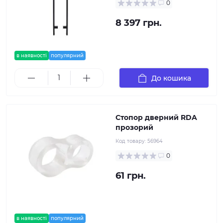
0
8 397 грн.
в наявності
популярний
До кошика
Стопор дверний RDA
прозорий
Код товару:
56964
0
61 грн.
в наявності
популярний