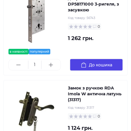
DP58171000 3-ригеля, з
засувкою
Код товару:
56743
0
1 262 грн.
в наявності
популярний
До кошика
Замок з ручкою RDA
Imola W антична латунь
(31317)
Код товару:
31317
0
1 124 грн.