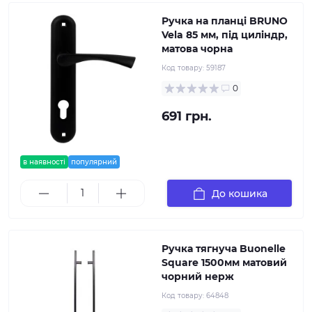
Ручка на планці BRUNO
Vela 85 мм, під циліндр,
матова чорна
Код товару:
59187
0
691 грн.
в наявності
популярний
До кошика
Ручка тягнуча Buonelle
Square 1500мм матовий
чорний нерж
Код товару:
64848