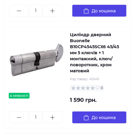
До кошика
Циліндр дверний
Buonellе
B10CP4545SCX6 45/45
мм 5 ключів + 1
монтажний, ключ/
поворотник, хром
матовий
Код товару:
45549
0
в наявності
1 590 грн.
До кошика