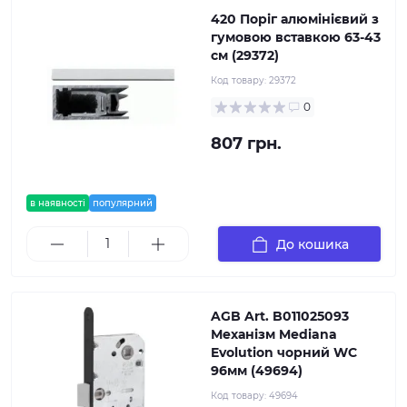
420 Поріг алюмінієвий з
гумовою вставкою 63-43
см (29372)
Код товару:
29372
0
807 грн.
в наявності
популярний
До кошика
AGB Art. B011025093
Механізм Mediana
Evolution чорний WC
96мм (49694)
Код товару:
49694