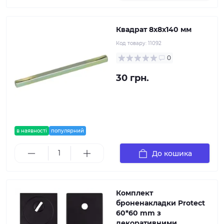
Квадрат 8x8x140 мм
Код товару:
11092
0
30 грн.
в наявності
популярний
До кошика
Комплект
броненакладки Protect
60*60 mm з
декоративними