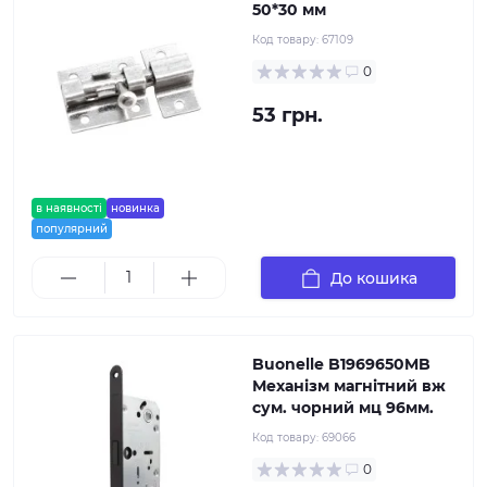
50*30 мм
Код товару:
67109
0
53 грн.
в наявності
новинка
популярний
До кошика
Buonelle B1969650MB
Механізм магнітний вж
сум. чорний мц 96мм.
Код товару:
69066
0