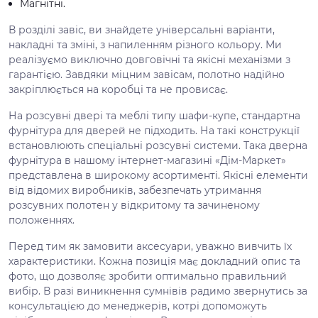
Магнітні.
В розділі завіс, ви знайдете універсальні варіанти,
накладні та зміні, з напиленням різного кольору. Ми
реалізуємо виключно довговічні та якісні механізми з
гарантією. Завдяки міцним завісам, полотно надійно
закріплюється на коробці та не провисає.
На розсувні двері та меблі типу шафи-купе, стандартна
фурнітура для дверей не підходить. На такі конструкції
встановлюють спеціальні розсувні системи. Така дверна
фурнітура в нашому інтернет-магазині «Дім-Маркет»
представлена в широкому асортименті. Якісні елементи
від відомих виробників, забезпечать утримання
розсувних полотен у відкритому та зачиненому
положеннях.
Перед тим як замовити аксесуари, уважно вивчить їх
характеристики. Кожна позиція має докладний опис та
фото, що дозволяє зробити оптимально правильний
вибір. В разі виникнення сумнівів радимо звернутись за
консультацією до менеджерів, котрі допоможуть