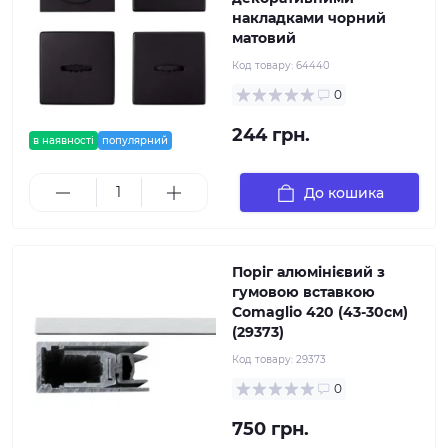
накладками чорний
матовий
Код товару:
64440
0
244 грн.
в наявності
популярний
До кошика
Поріг алюмінієвий з
гумовою вставкою
Comaglio 420 (43-30см)
(29373)
Код товару:
29373
0
750 грн.