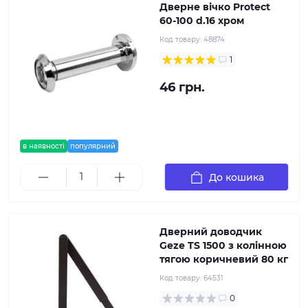
Дверне вічко Protect
60-100 d.16 хром
Код товару:
48874
1
46 грн.
в наявності
популярний
До кошика
Дверний доводчик
Geze TS 1500 з колінною
тягою коричневий 80 кг
Код товару:
64531
0