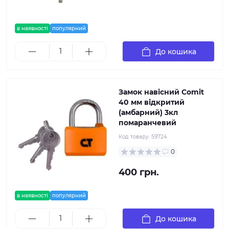
в наявності
популярний
До кошика
Замок навісний Comit
40 мм відкритий
(амбарний) 3кл
помаранчевий
Код товару:
59724
0
400 грн.
в наявності
популярний
До кошика