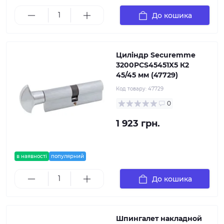
До кошика
Циліндр Securemme
3200PCS45451X5 К2
45/45 мм (47729)
Код товару:
47729
0
1 923 грн.
в наявності
популярний
До кошика
Шпингалет накладной