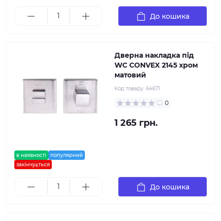
До кошика
Дверна накладка під
WC CONVEX 2145 хром
матовий
Код товару:
64671
0
1 265 грн.
в наявності
популярний
закінчується
До кошика