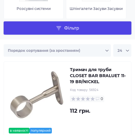
Розсувні системи
Шпінгалети Засуви Засувки
Фільтр
Тримач для труби
CLOSET BAR BRALUET 11-
19 BR/NICKEL
Код товару:
56924
0
112 грн.
в наявності
популярний