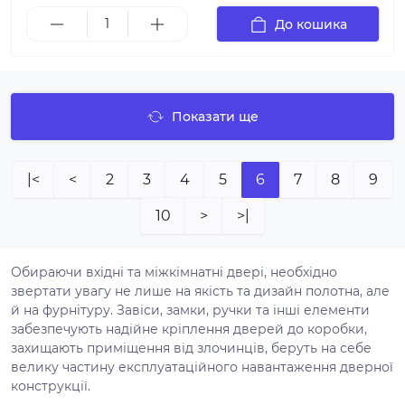
До кошика
Показати ще
|<
<
2
3
4
5
6
7
8
9
10
>
>|
Обираючи вхідні та міжкімнатні двері, необхідно
звертати увагу не лише на якість та дизайн полотна, але
й на фурнітуру. Завіси, замки, ручки та інші елементи
забезпечують надійне кріплення дверей до коробки,
захищають приміщення від злочинців, беруть на себе
велику частину експлуатаційного навантаження дверної
конструкції.