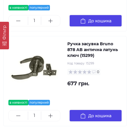
в наявності
популярний
До кошика
Фільтр
Ручка засувка Bruno
878 AB антична латунь
ключ (15299)
Код товару:
15299
0
677 грн.
в наявності
популярний
До кошика