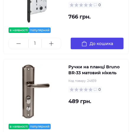
0
766 грн.
в наявності
популярний
До кошика
Pучки на планці Bruno
BR-33 матовий нікель
Код товару:
24839
0
489 грн.
в наявності
популярний