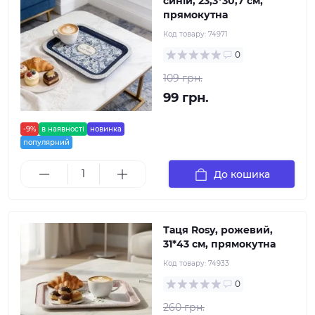
синій, 23,3*30,7 см,
прямокутна
Код товару:
74971
0
109 грн.
99 грн.
-9%
в наявності
новинка
популярний
До кошика
Таця Rosy, рожевий,
31*43 см, прямокутна
Код товару:
74933
0
260 грн.