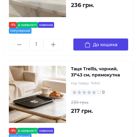
236 грн.
-9%
в наявності
новинка
популярний
До кошика
Таця Trellis, чорний,
31*43 см, прямокутна
Код товару:
74940
0
239 грн.
217 грн.
-9%
в наявності
новинка
популярний